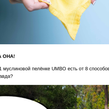
А ОНА!
 1 муслиновой пелёнке UMBO есть от 8 способо
равда?