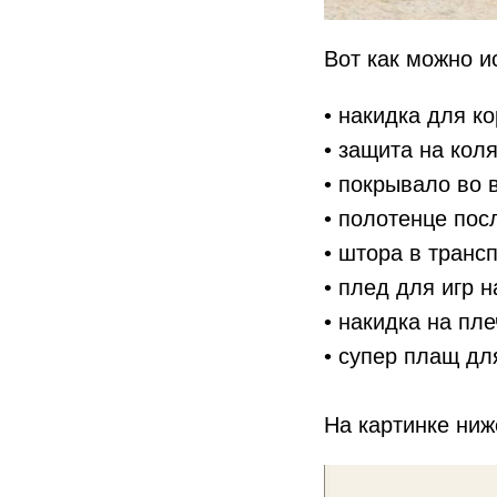
Вот как можно и
• накидка для к
• защита на коля
• покрывало во 
• полотенце пос
• штора в транс
• плед для игр 
• накидка на пл
• супер плащ дл
На картинке ни