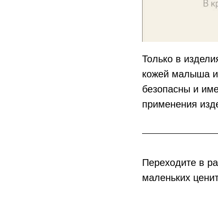
Только в издели
кожей малыша и 
безопасны и им
применения изд
Переходите в ра
маленьких цени
пеленки для но
муслиновые пел