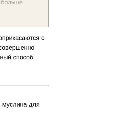
оприкасаются с
 совершенно
тный способ
з муслина для