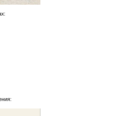
ах:
ения: