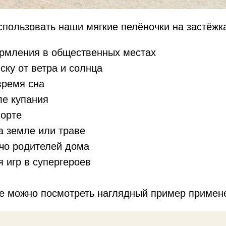
спользовать наши мягкие пелёночки на застёжк
ормления в общественных местах
ску от ветра и солнца
время сна
ле купания
порте
на земле или траве
ечо родителей дома
я игр в супергероев
же можно посмотреть наглядный пример примен