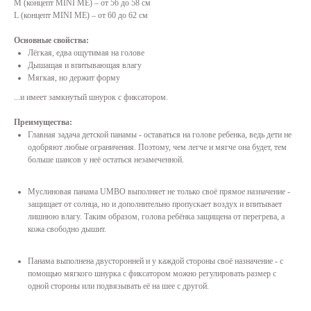
M (концепт MINI ME) – от 56 до 58 см
L (концепт MINI ME) – от 60 до 62 см
Основные свойства:
Лёгкая, едва ощутимая на голове
Дышащая и впитывающая влагу
Мягкая, но держит форму
...и имеет замкнутый шнурок с фиксатором.
Преимущества:
Главная задача детской панамы - оставаться на голове ребенка, ведь дети не
одобряют любые ограничения. Поэтому, чем легче и мягче она будет, тем
больше шансов у неё остаться незамеченной.
Муслиновая панама UMBO выполняет не только своё прямое назначение -
защищает от солнца, но и дополнительно пропускает воздух и впитывает
лишнюю влагу. Таким образом, голова ребёнка защищена от перегрева, а
кожа свободно дышит.
Панама выполнена двусторонней и у каждой стороны своё назначение - с
помощью мягкого шнурка с фиксатором можно регулировать размер с
одной стороны или подвязывать её на шее с другой.