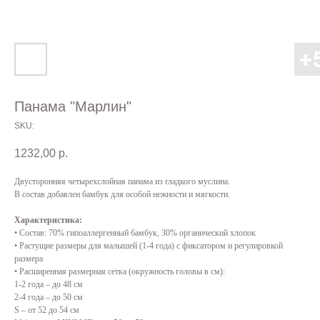
Панама "Марлин"
SKU:
1232,00
р.
Двусторонняя четырехслойная панама из гладкого муслина.
В состав добавлен бамбук для особой нежности и мягкости.
Характеристика:
• Состав: 70% гипоаллергенный бамбук, 30% органический хлопок
• Растущие размеры для малышей (1-4 года) с фиксатором и регулировкой
размера
• Расширенная размерная сетка (окружность головы в см):
1-2 года – до 48 см
2-4 года – до 50 см
S – от 52 до 54 см