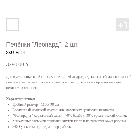
Пелёнки "Леопард", 2 шт.
SKU:
R524
3290,00
р.
Две муслиновые пелёнки из Коллекции «Сафари», сделаны из сбалансированной
смеси органического хлопка и бамбука. Бамбук в составе придаёт особую
нежность и мягкость.
Характеристика:
Удобный размер - 118 х 90 см
Воздушный и мягкий муслин для маленьких ценителей нежности
"Леопард" и "Коралловый закат"- 70% бамбук, 30% органический хлопок
Уникальные застежки спрятаны внутри швов и не касаются кожи ребенка
ЭКО упаковка пригодна к переработке