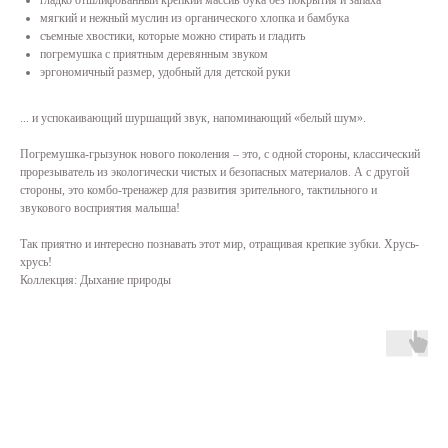
гладко отшлифованный крепкий массив бука без покрытия и запаха
мягкий и нежный муслин из органического хлопка и бамбука
съемные хвостики, которые можно стирать и гладить
погремушка с приятным деревянным звуком
эргономичный размер, удобный для детской руки
... и успокаивающий шуршащий звук, напоминающий «белый шум».
Погремушка-грызунок нового поколения – это, с одной стороны, классический
прорезыватель из экологически чистых и безопасных материалов. А с другой
стороны, это комбо-тренажер для развития зрительного, тактильного и
звукового восприятия малыша!
Так приятно и интересно познавать этот мир, отращивая крепкие зубки. Хрусь-
хрусь!
Коллекция: Дыхание природы