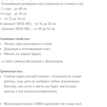
• Расширенная размерная сетка (окружность головы в см):
1-2 года – до 48 см
2-4 года – до 50 см
S – от 52 до 54 см
M (концепт MINI ME) – от 56 до 58 см
L (концепт MINI ME) – от 60 до 62 см
Основные свойства:
Лёгкая, едва ощутимая на голове
Дышащая и впитывающая влагу
Мягкая, но держит форму
...и имеет замкнутый шнурок с фиксатором.
Преимущества:
Главная задача детской панамы - оставаться на голове
ребенка, ведь дети не одобряют любые ограничения.
Поэтому, чем легче и мягче она будет, тем больше
шансов у неё остаться незамеченной.
Муслиновая панама UMBO выполняет не только своё